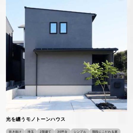
光を纏うモノトーンハウス
吹き抜け
埼玉
2階建て
30坪台
シンプル
階段にこだわる家