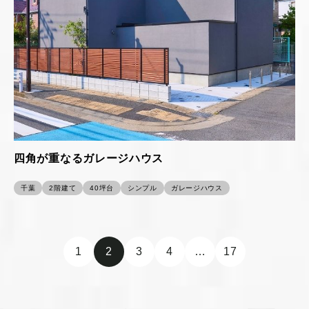
四角が重なるガレージハウス
千葉
2階建て
40坪台
シンプル
ガレージハウス
1
2
3
4
…
17