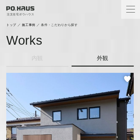
注文住宅ポウハウス
トップ
／
施工事例
／
条件・こだわりから探す
Works
内観
外観