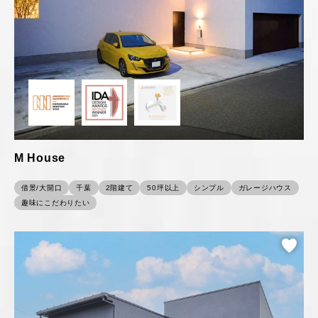
M House
借景/大開口
千葉
2階建て
50坪以上
シンプル
ガレージハウス
趣味にこだわりたい