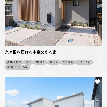
光と風を届ける中庭のある家
借景/大開口
埼玉
2階建て
30坪台
シンプル
ナチュラル
階段にこだわる家