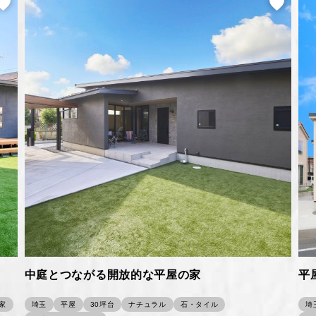
中庭とつながる開放的な平屋の家
平
家
埼玉
平屋
30坪台
ナチュラル
石・タイル
埼