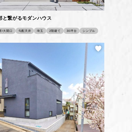
部と繋がるモダンハウス
景/大開口
勾配天井
埼玉
2階建て
30坪台
シンプル