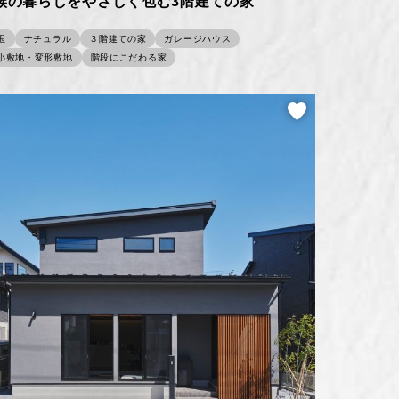
族の暮らしをやさしく包む3階建ての家
玉
ナチュラル
３階建ての家
ガレージハウス
小敷地・変形敷地
階段にこだわる家