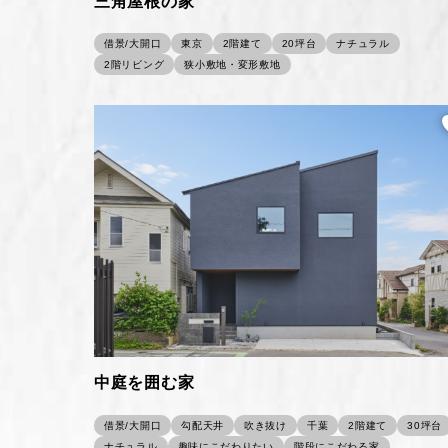
三角屋根の家
借景/大開口
東京
2階建て
20坪台
ナチュラル
2階リビング
狭小敷地・変形敷地
中庭を囲む家
借景/大開口
勾配天井
吹き抜け
千葉
2階建て
30坪台
ナチュラル
趣味にこだわりたい
階段にこだわる家