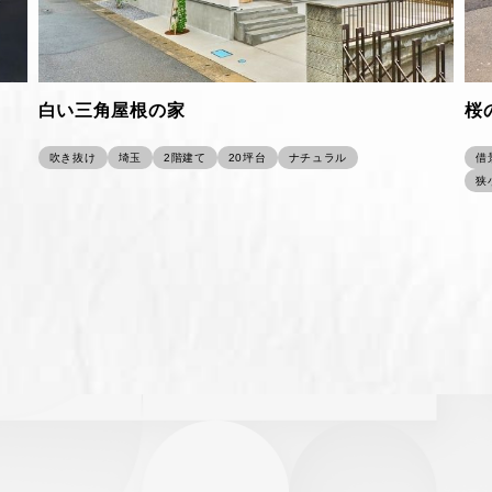
白い三角屋根の家
桜
吹き抜け
埼玉
2階建て
20坪台
ナチュラル
借
狭