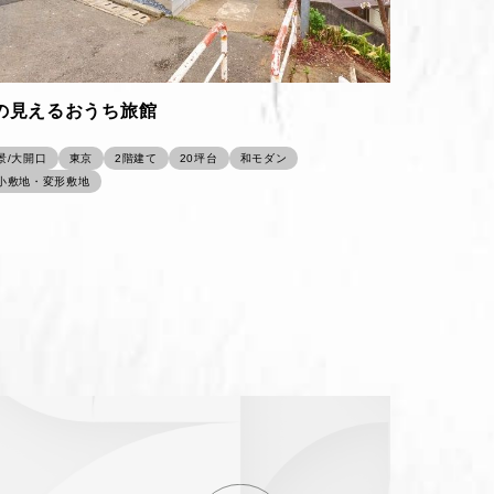
の見えるおうち旅館
景/大開口
東京
2階建て
20坪台
和モダン
小敷地・変形敷地