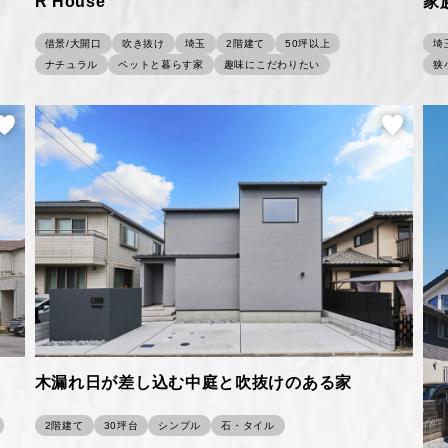
R House
家
借景/大開口
吹き抜け
埼玉
2階建て
50坪以上
埼
ナチュラル
ペットと暮らす家
趣味にこだわりたい
狭
木漏れ日が差し込む中庭と吹抜けのある家
2階建て
30坪台
シンプル
石・タイル