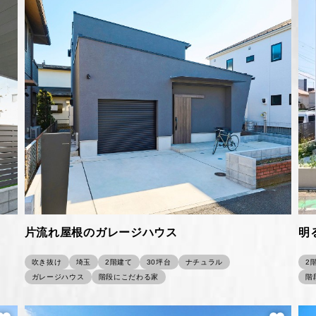
片流れ屋根のガレージハウス
明
吹き抜け
埼玉
2階建て
30坪台
ナチュラル
2
ガレージハウス
階段にこだわる家
階