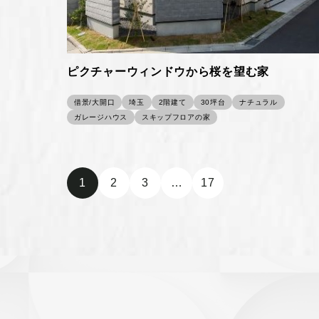
ピクチャーウィンドウから桜を望む家
借景/大開口
埼玉
2階建て
30坪台
ナチュラル
ガレージハウス
スキップフロアの家
1
2
3
…
17