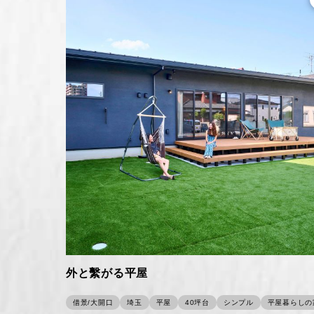
外と繫がる平屋
借景/大開口
埼玉
平屋
40坪台
シンプル
平屋暮らしの