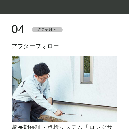
04
約2ヶ月～
アフターフォロー
超⻑期保証・点検システム「ロングサ