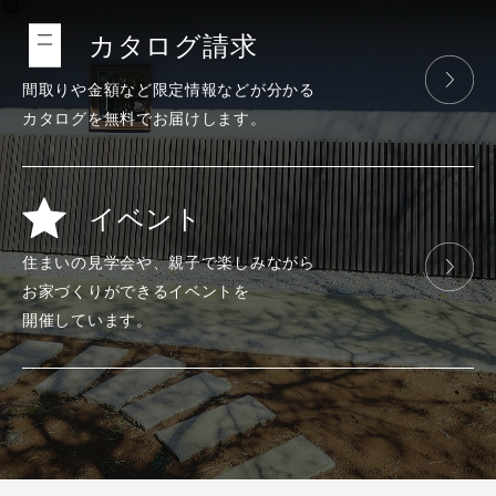
カタログ請求
間取りや金額など
限定情報などが
分かる
カタログを
無料で
お届けします。
イベント
住まいの見学会や、
親子で楽しみ
ながら
お家づくりが
できる
イベントを
開催しています。