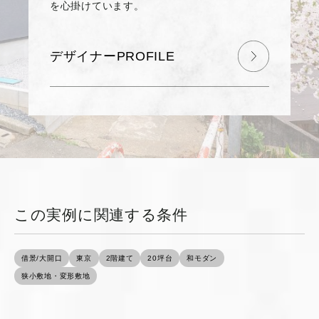
を心掛けています。
デザイナーPROFILE
この実例に関連する条件
借景/大開口
東京
2階建て
20坪台
和モダン
狭小敷地・変形敷地