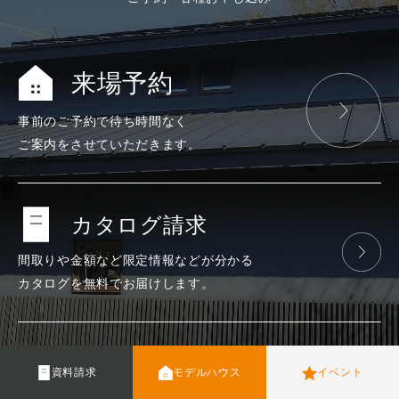
来場予約
事前のご予約で
待ち時間なく
ご案内をさせて
いただきます。
カタログ請求
間取りや金額など
限定情報などが
分かる
カタログを
無料で
お届けします。
イベント
資料請求
モデルハウス
イベント
住まいの見学会や、
親子で楽しみ
ながら