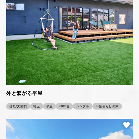
外と繫がる平屋
借景/大開口
埼玉
平屋
40坪台
シンプル
平屋暮らしの家