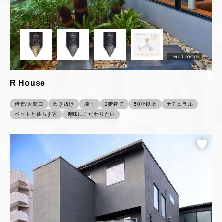
R House
借景/大開口
吹き抜け
埼玉
2階建て
50坪以上
ナチュラル
ペットと暮らす家
趣味にこだわりたい