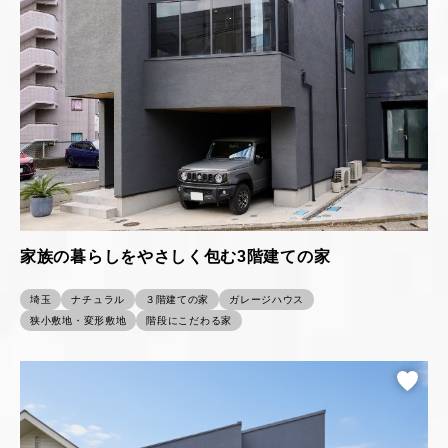
家族の暮らしをやさしく包む3階建ての家
埼玉
ナチュラル
３階建ての家
ガレージハウス
狭小敷地・変形敷地
階段にこだわる家