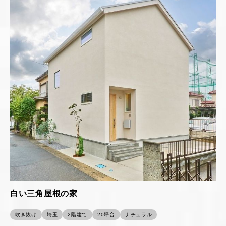
白い三角屋根の家
吹き抜け
埼玉
2階建て
20坪台
ナチュラル