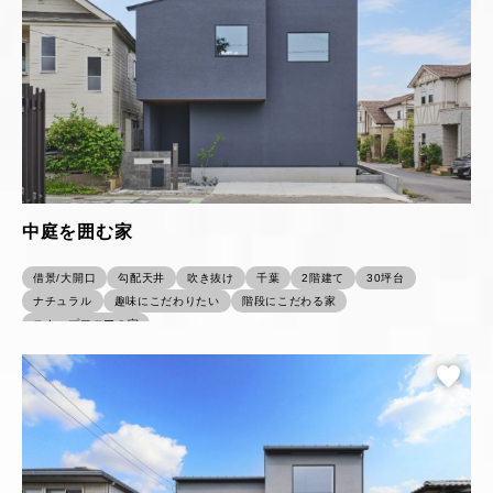
中庭を囲む家
借景/大開口
勾配天井
吹き抜け
千葉
2階建て
30坪台
ナチュラル
趣味にこだわりたい
階段にこだわる家
スキップフロアの家