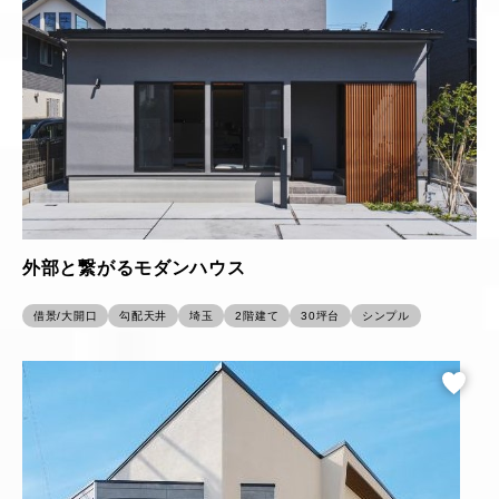
外部と繋がるモダンハウス
借景/大開口
勾配天井
埼玉
2階建て
30坪台
シンプル