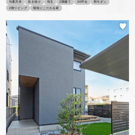
勾配天井
吹き抜け
埼玉
2階建て
30坪台
和モダン
2階リビング
階段にこだわる家