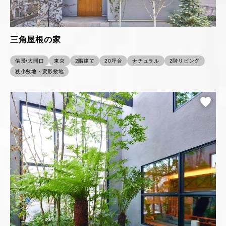
三角屋根の家
借景/大開口
東京
2階建て
20坪台
ナチュラル
2階リビング
狭小敷地・変形敷地