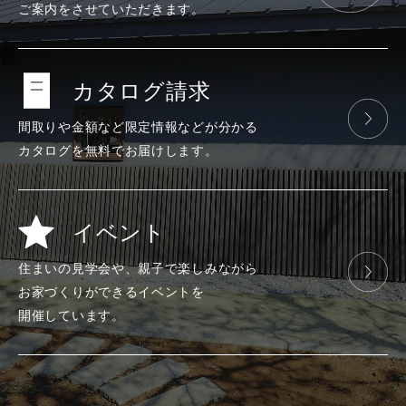
ご案内をさせて
いただきます。
カタログ請求
間取りや金額など
限定情報などが
分かる
カタログを
無料で
お届けします。
イベント
住まいの見学会や、
親子で楽しみ
ながら
お家づくりが
できる
イベントを
開催しています。