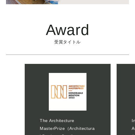
Award
受賞タイトル
The Architecture
I
MasterPrize（Architectura
A