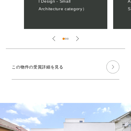
l Design - Small
A
Architecture category）
S
この物件の受賞詳細を見る