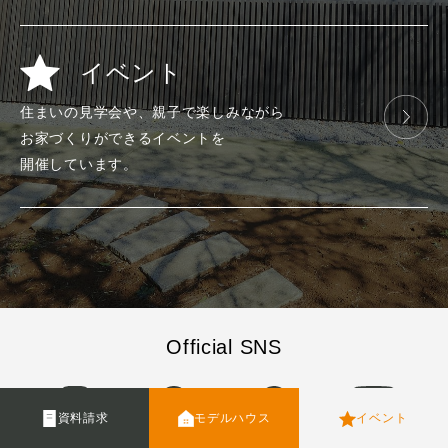
イベント
住まいの見学会や、
親子で楽しみ
ながら
お家づくりが
できる
イベントを
開催しています。
Official SNS
資料請求
モデルハウス
イベント
Instagram
Facebook
Pinterest
YouTube