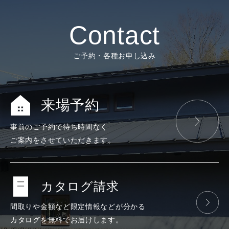
Contact
ご予約・各種お申し込み
来場予約
事前のご予約で
待ち時間なく
ご案内をさせて
いただきます。
カタログ請求
間取りや金額など
限定情報などが
分かる
カタログを
無料で
お届けします。