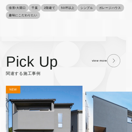
借景/大開口
千葉
2階建て
50坪以上
シンプル
ガレージハウス
趣味にこだわりたい
Pick Up
view more
関連する施工事例