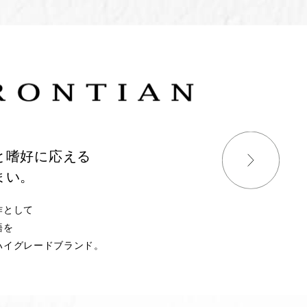
と嗜好に応える
まい。
作として
語を
ハイグレードブランド。