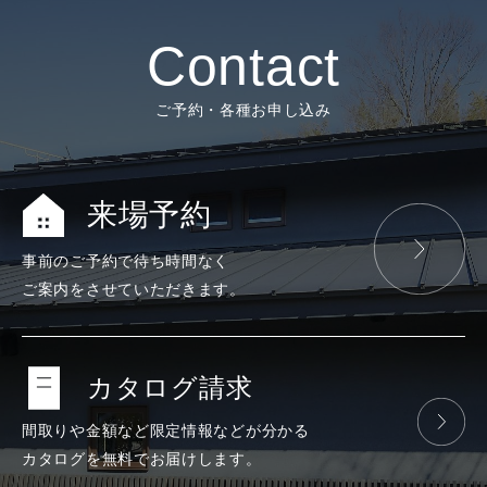
Contact
ご予約・各種お申し込み
来場予約
事前のご予約で
待ち時間なく
ご案内をさせて
いただきます。
カタログ請求
間取りや金額など
限定情報などが
分かる
カタログを
無料で
お届けします。