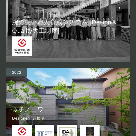
腕の良い職人育成システム [Design＆
Quality大工制度]
2022
ウチノニワ
Designer：川根 直