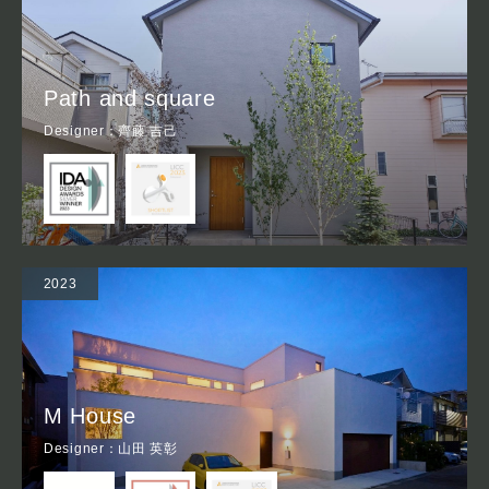
Path and square
Designer：齊藤 吉己
2023
M House
Designer：山田 英彰