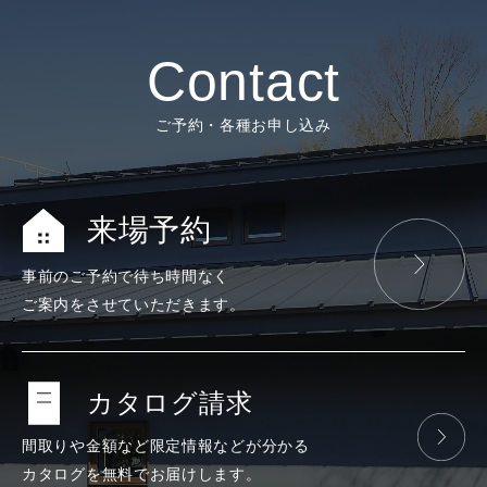
Contact
ご予約・各種お申し込み
来場予約
事前のご予約で
待ち時間なく
ご案内をさせて
いただきます。
カタログ請求
間取りや金額など
限定情報などが
分かる
カタログを
無料で
お届けします。