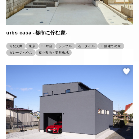
urbs casa -都市に佇む家-
勾配天井
東京
30坪台
シンプル
石・タイル
３階建ての家
ガレージハウス
狭小敷地・変形敷地