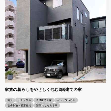
家族の暮らしをやさしく包む3階建ての家
埼玉
ナチュラル
３階建ての家
ガレージハウス
狭小敷地・変形敷地
階段にこだわる家