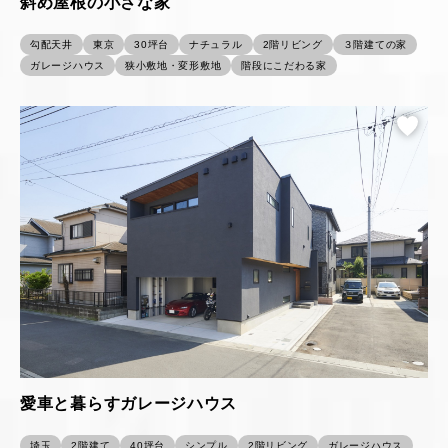
斜め屋根の小さな家
勾配天井
東京
30坪台
ナチュラル
2階リビング
３階建ての家
ガレージハウス
狭小敷地・変形敷地
階段にこだわる家
愛車と暮らすガレージハウス
埼玉
2階建て
40坪台
シンプル
2階リビング
ガレージハウス