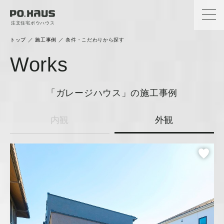
注文住宅ポウハウス
トップ
／
施工事例
／
条件・こだわりから探す
Works
「ガレージハウス」
の施工事例
内観
外観