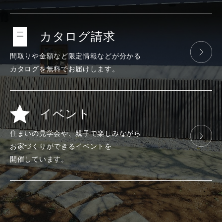
カタログ請求
間取りや金額など
限定情報などが
分かる
カタログを
無料で
お届けします。
イベント
住まいの見学会や、
親子で楽しみ
ながら
お家づくりが
できる
イベントを
開催しています。