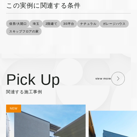
この実例に関連する条件
借景/大開口
埼玉
2階建て
30坪台
ナチュラル
ガレージハウス
スキップフロアの家
Pick Up
view more
関連する施工事例