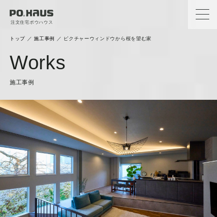
注文住宅ポウハウス
トップ
／
施工事例
／
ピクチャーウィンドウから桜を望む家
Works
施工事例