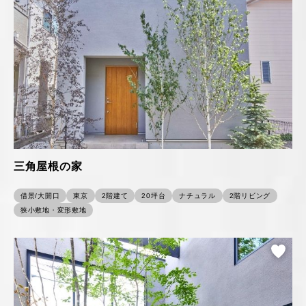
三角屋根の家
借景/大開口
東京
2階建て
20坪台
ナチュラル
2階リビング
狭小敷地・変形敷地