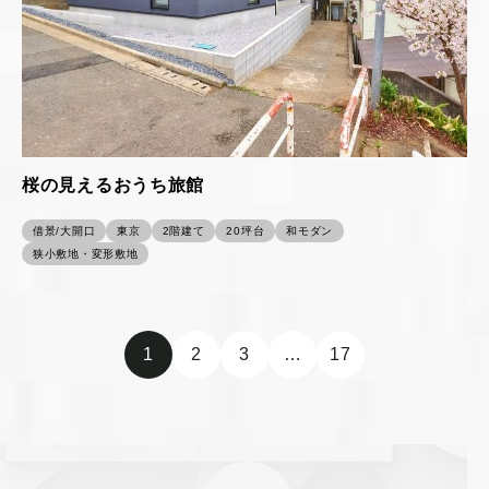
桜の見えるおうち旅館
借景/大開口
東京
2階建て
20坪台
和モダン
狭小敷地・変形敷地
1
2
3
…
17