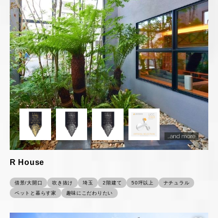
R House
借景/大開口
吹き抜け
埼玉
2階建て
50坪以上
ナチュラル
ペットと暮らす家
趣味にこだわりたい