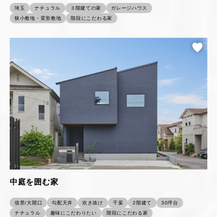
埼玉
ナチュラル
３階建ての家
ガレージハウス
狭小敷地・変形敷地
階段にこだわる家
中庭を囲む家
借景/大開口
勾配天井
吹き抜け
千葉
2階建て
30坪台
ナチュラル
趣味にこだわりたい
階段にこだわる家