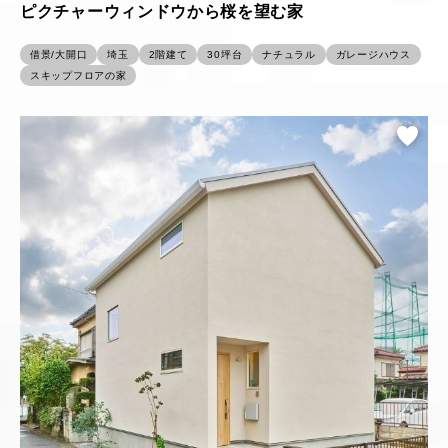
ピクチャーウィンドウから桜を望む家
借景/大開口
埼玉
2階建て
30坪台
ナチュラル
ガレージハウス
スキップフロアの家