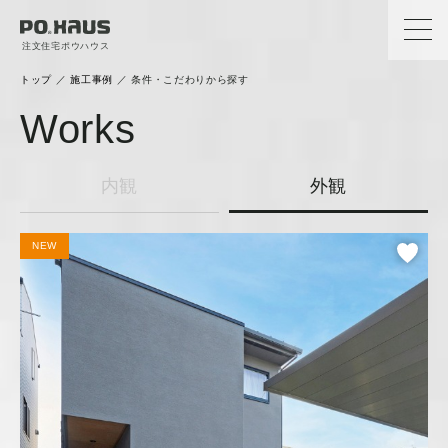
注文住宅ポウハウス
トップ
／
施工事例
／
条件・こだわりから探す
Works
内観
外観
NEW