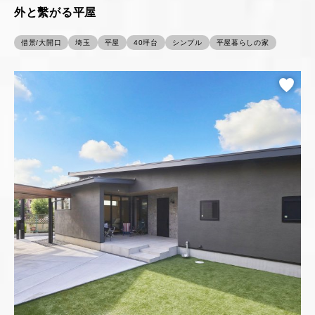
外と繫がる平屋
借景/大開口
埼玉
平屋
40坪台
シンプル
平屋暮らしの家