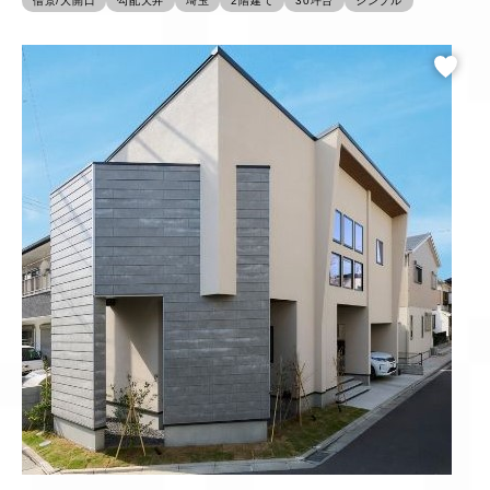
借景/大開口
勾配天井
埼玉
2階建て
30坪台
シンプル