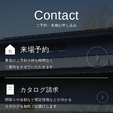
Contact
ご予約・各種お申し込み
来場予約
事前のご予約で
待ち時間なく
ご案内をさせて
いただきます。
カタログ請求
間取りや金額など
限定情報などが
分かる
カタログを
無料で
お届けします。