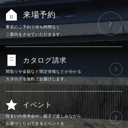
来場予約
事前のご予約で
待ち時間なく
ご案内をさせて
いただきます。
カタログ請求
間取りや金額など
限定情報などが
分かる
カタログを
無料で
お届けします。
イベント
住まいの見学会や、
親子で楽しみ
ながら
お家づくりが
できる
イベントを