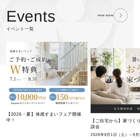
Events
view more
イベント一覧
～ゼロから始める注文
ポウハウスの設計相談
【ご自宅から】家づくりオンライン相
談会
2026/9/28(月)まで 
2026年8月1日（土）～9月10日（木） オン
示場