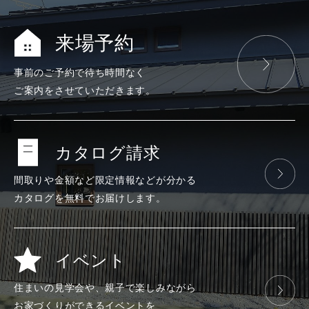
来場予約
事前のご予約で
待ち時間なく
ご案内をさせて
いただきます。
カタログ請求
間取りや金額など
限定情報などが
分かる
カタログを
無料で
お届けします。
イベント
住まいの見学会や、
親子で楽しみ
ながら
お家づくりが
できる
イベントを