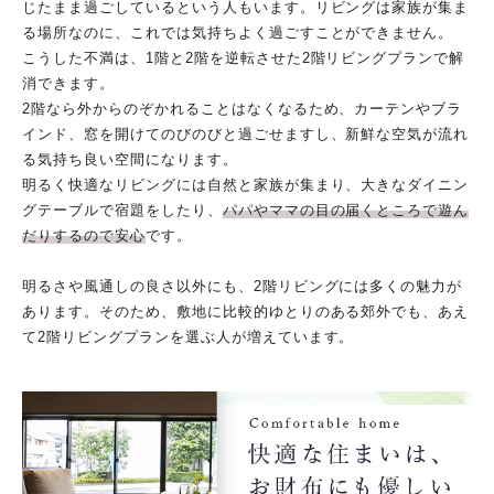
じたまま過ごしているという人もいます。リビングは家族が集ま
る場所なのに、これでは気持ちよく過ごすことができません。
こうした不満は、1階と2階を逆転させた2階リビングプランで解
消できます。
2階なら外からのぞかれることはなくなるため、カーテンやブラ
インド、窓を開けてのびのびと過ごせますし、新鮮な空気が流れ
る気持ち良い空間になります。
明るく快適なリビングには自然と家族が集まり、大きなダイニン
グテーブルで宿題をしたり、
パパやママの目の届くところで遊ん
だりするので安心
です。
明るさや風通しの良さ以外にも、2階リビングには多くの魅力が
あります。そのため、敷地に比較的ゆとりのある郊外でも、あえ
て2階リビングプランを選ぶ人が増えています。