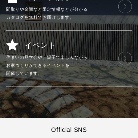
間取りや金額など
限定情報などが
分かる
カタログを
無料で
お届けします。
イベント
住まいの見学会や、
親子で楽しみ
ながら
お家づくりが
できる
イベントを
開催しています。
Official SNS