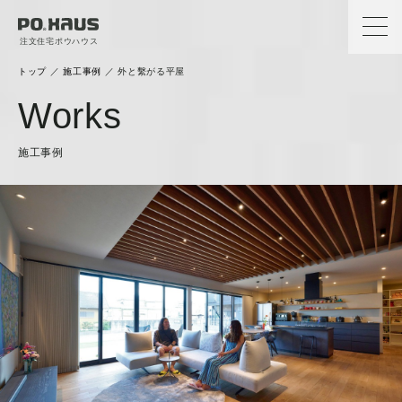
注文住宅ポウハウス
トップ
／
施工事例
／
外と繫がる平屋
Works
施工事例