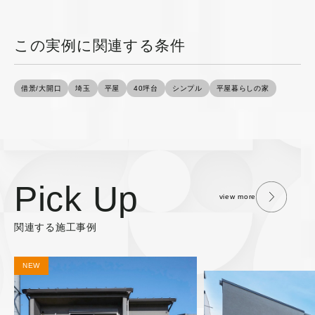
この実例に関連する条件
借景/大開口
埼玉
平屋
40坪台
シンプル
平屋暮らしの家
Pick Up
view more
関連する施工事例