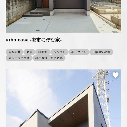
urbs casa -都市に佇む家-
勾配天井
東京
30坪台
シンプル
石・タイル
３階建ての家
ガレージハウス
狭小敷地・変形敷地