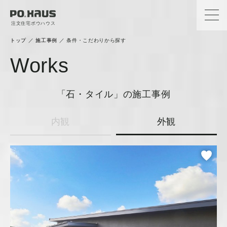
注文住宅ポウハウス
トップ
／
施工事例
／
条件・こだわりから探す
Works
「石・タイル」
の施工事例
内観
外観