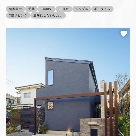
勾配天井
千葉
2階建て
30坪台
シンプル
石・タイル
2階リビング
趣味にこだわりたい