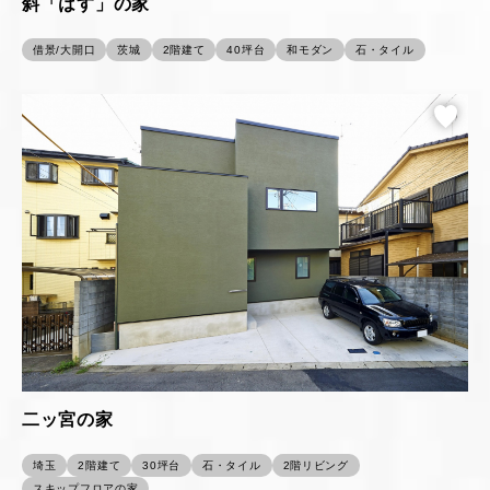
斜「はす」の家
借景/大開口
茨城
2階建て
40坪台
和モダン
石・タイル
二ッ宮の家
埼玉
2階建て
30坪台
石・タイル
2階リビング
スキップフロアの家