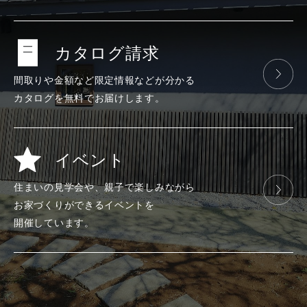
カタログ請求
間取りや金額など
限定情報などが
分かる
カタログを
無料で
お届けします。
イベント
住まいの見学会や、
親子で楽しみ
ながら
お家づくりが
できる
イベントを
開催しています。