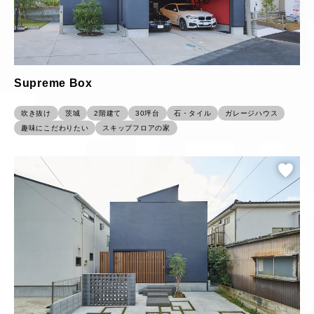
Supreme Box
吹き抜け
茨城
2階建て
30坪台
石・タイル
ガレージハウス
趣味にこだわりたい
スキップフロアの家