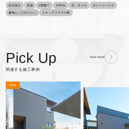
吹き抜け
茨城
2階建て
30坪台
石・タイル
ガレージハウス
趣味にこだわりたい
スキップフロアの家
Pick Up
view more
関連する施工事例