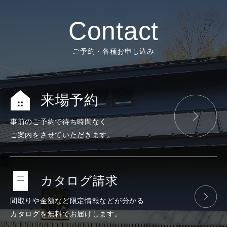
Contact
ご予約・各種お申し込み
来場予約
事前のご予約で
待ち時間なく
ご案内をさせて
いただきます。
カタログ請求
間取りや金額など
限定情報などが
分かる
カタログを
無料で
お届けします。