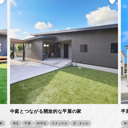
中庭とつながる開放的な平屋の家
平
家
埼玉
平屋
30坪台
ナチュラル
石・タイル
埼