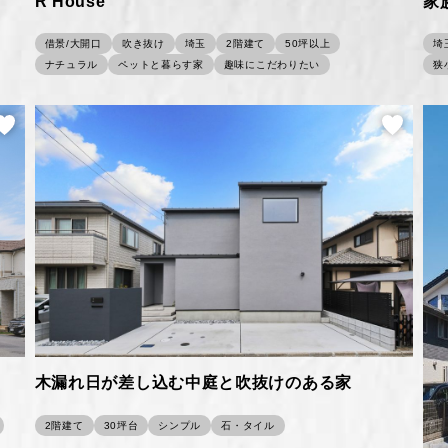
R House
家
借景/大開口
吹き抜け
埼玉
2階建て
50坪以上
埼
ナチュラル
ペットと暮らす家
趣味にこだわりたい
狭
木漏れ日が差し込む中庭と吹抜けのある家
2階建て
30坪台
シンプル
石・タイル