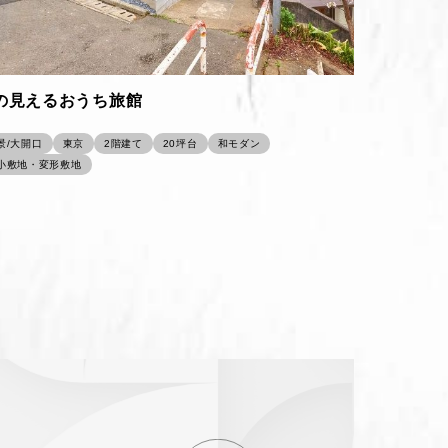
の見えるおうち旅館
景/大開口
東京
2階建て
20坪台
和モダン
小敷地・変形敷地