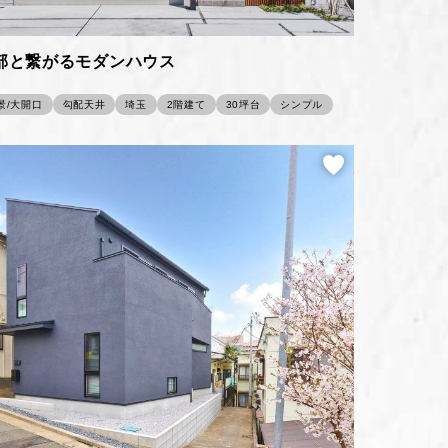
部と繋がるモダンハウス
景/大開口
勾配天井
埼玉
2階建て
30坪台
シンプル