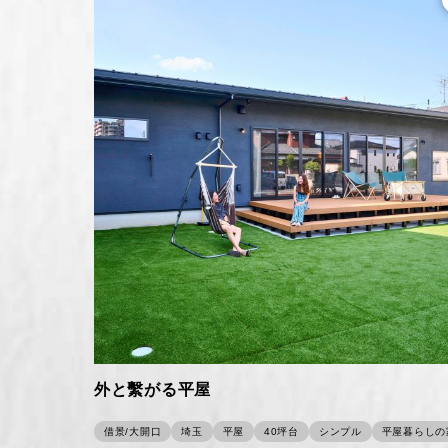
外と繫がる平屋
借景/大開口
埼玉
平屋
40坪台
シンプル
平屋暮らしの