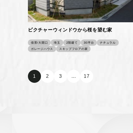
ピクチャーウィンドウから桜を望む家
借景/大開口
埼玉
2階建て
30坪台
ナチュラル
ガレージハウス
スキップフロアの家
1
2
3
…
17