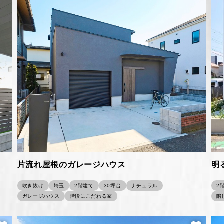
片流れ屋根のガレージハウス
明
吹き抜け
埼玉
2階建て
30坪台
ナチュラル
2
ガレージハウス
階段にこだわる家
階