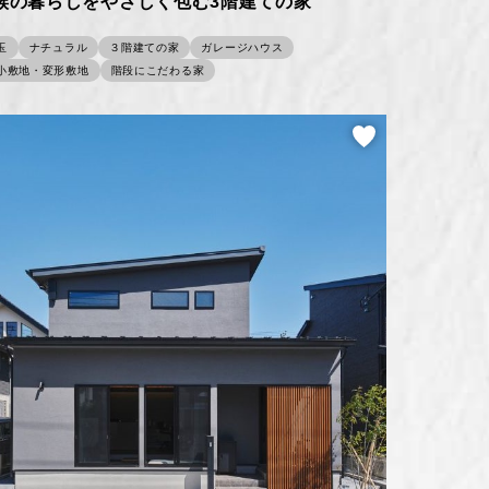
族の暮らしをやさしく包む3階建ての家
玉
ナチュラル
３階建ての家
ガレージハウス
小敷地・変形敷地
階段にこだわる家