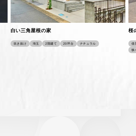
白い三角屋根の家
桜
吹き抜け
埼玉
2階建て
20坪台
ナチュラル
借
狭