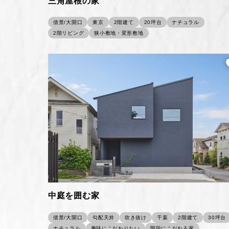
三角屋根の家
借景/大開口
東京
2階建て
20坪台
ナチュラル
2階リビング
狭小敷地・変形敷地
中庭を囲む家
借景/大開口
勾配天井
吹き抜け
千葉
2階建て
30坪台
ナチュラル
趣味にこだわりたい
階段にこだわる家