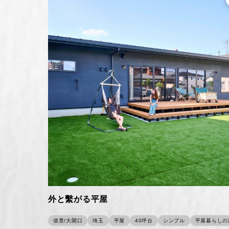
外と繫がる平屋
借景/大開口
埼玉
平屋
40坪台
シンプル
平屋暮らしの