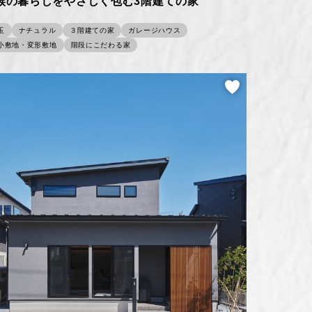
族の暮らしをやさしく包む3階建ての家
玉
ナチュラル
３階建ての家
ガレージハウス
小敷地・変形敷地
階段にこだわる家