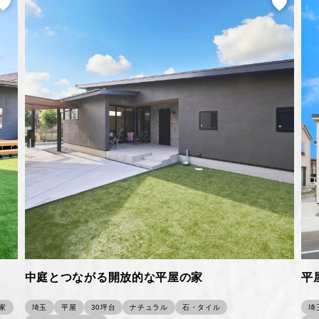
中庭とつながる開放的な平屋の家
平
家
埼玉
平屋
30坪台
ナチュラル
石・タイル
埼