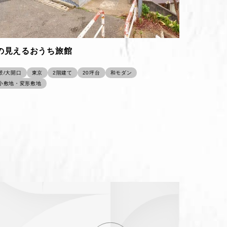
の見えるおうち旅館
景/大開口
東京
2階建て
20坪台
和モダン
小敷地・変形敷地