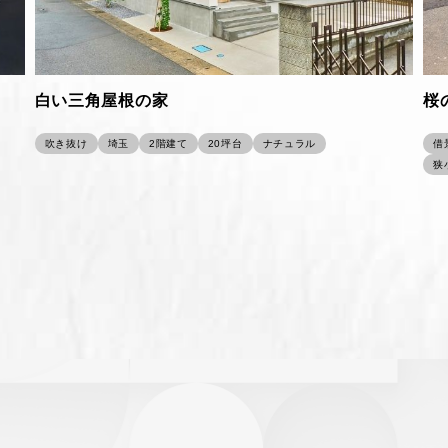
白い三角屋根の家
桜
吹き抜け
埼玉
2階建て
20坪台
ナチュラル
借
狭