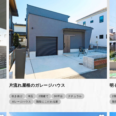
片流れ屋根のガレージハウス
明
吹き抜け
埼玉
2階建て
30坪台
ナチュラル
2
ガレージハウス
階段にこだわる家
階