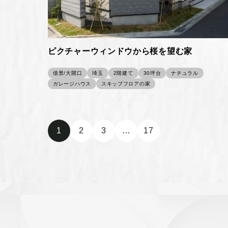
ピクチャーウィンドウから桜を望む家
借景/大開口
埼玉
2階建て
30坪台
ナチュラル
ガレージハウス
スキップフロアの家
1
2
3
…
17