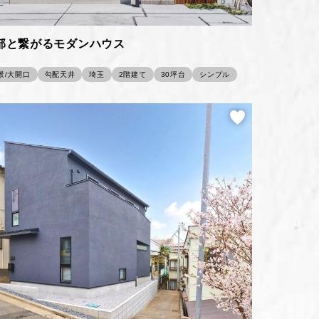
部と繋がるモダンハウス
景/大開口
勾配天井
埼玉
2階建て
30坪台
シンプル