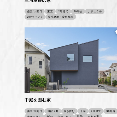
三角屋根の家
借景/大開口
東京
2階建て
20坪台
ナチュラル
2階リビング
狭小敷地・変形敷地
中庭を囲む家
借景/大開口
勾配天井
吹き抜け
千葉
2階建て
30坪台
ナチュラル
趣味にこだわりたい
階段にこだわる家