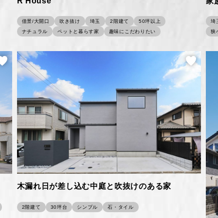
R House
家
借景/大開口
吹き抜け
埼玉
2階建て
50坪以上
埼
ナチュラル
ペットと暮らす家
趣味にこだわりたい
狭
木漏れ日が差し込む中庭と吹抜けのある家
2階建て
30坪台
シンプル
石・タイル