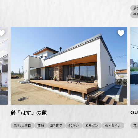
茨
平
OU
斜「はす」の家
茨
借景/大開口
茨城
2階建て
40坪台
和モダン
石・タイル