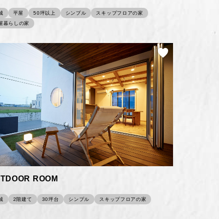
城
平屋
50坪以上
シンプル
スキップフロアの家
屋暮らしの家
TDOOR ROOM
城
2階建て
30坪台
シンプル
スキップフロアの家