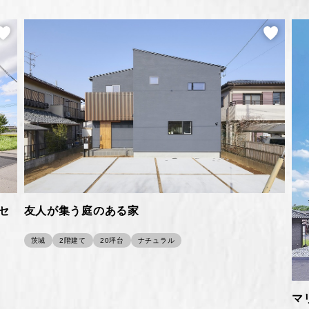
友人が集う庭のある家
セ
茨城
2階建て
20坪台
ナチュラル
マ