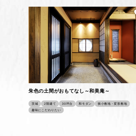
朱色の土間がおもてなし～和美庵～
茨城
2階建て
30坪台
和モダン
狭小敷地・変形敷地
趣味にこだわりたい