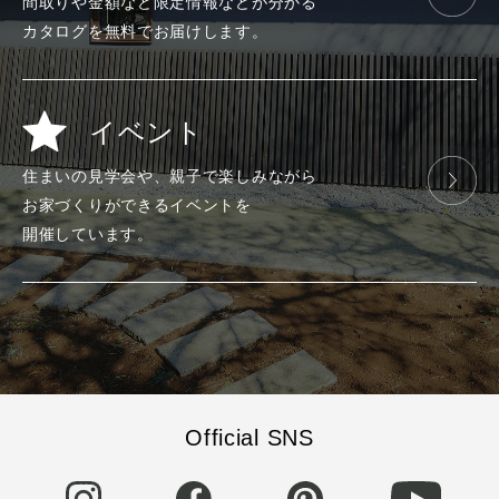
間取りや金額など
限定情報などが
分かる
カタログを
無料で
お届けします。
イベント
住まいの見学会や、
親子で楽しみ
ながら
お家づくりが
できる
イベントを
開催しています。
Official SNS