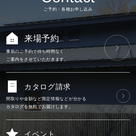
ご予約・各種お申し込み
来場予約
事前のご予約で
待ち時間なく
ご案内をさせて
いただきます。
カタログ請求
間取りや金額など
限定情報などが
分かる
カタログを
無料で
お届けします。
イベント