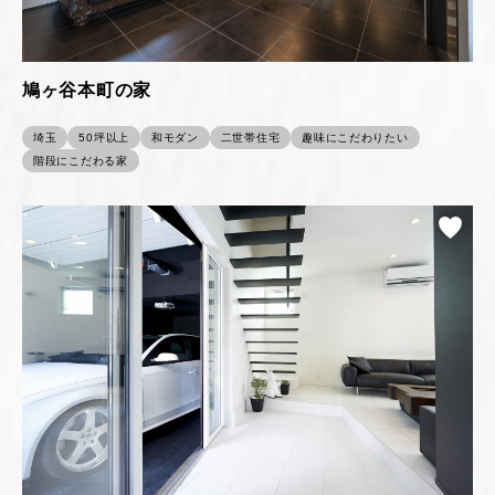
鳩ヶ谷本町の家
埼玉
50坪以上
和モダン
二世帯住宅
趣味にこだわりたい
階段にこだわる家