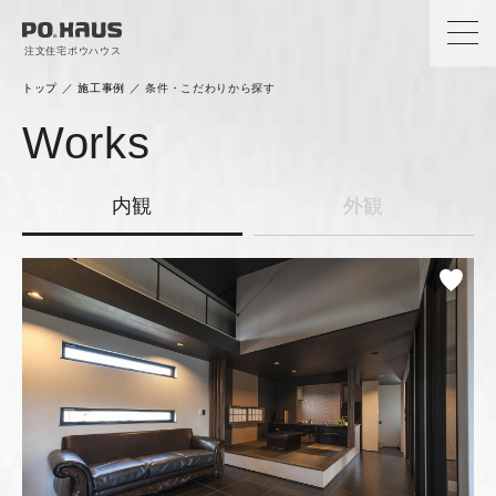
注文住宅ポウハウス
トップ
／
施工事例
／
条件・こだわりから探す
Works
内観
外観