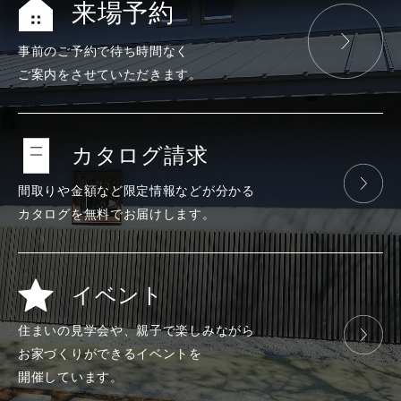
来場予約
事前のご予約で
待ち時間なく
ご案内をさせて
いただきます。
カタログ請求
間取りや金額など
限定情報などが
分かる
カタログを
無料で
お届けします。
イベント
住まいの見学会や、
親子で楽しみ
ながら
お家づくりが
できる
イベントを
開催しています。