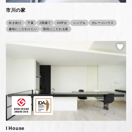
市川の家
吹き抜け
千葉
2階建て
30坪台
シンプル
ガレージハウス
趣味にこだわりたい
階段にこだわる家
I House