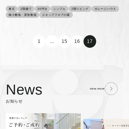
東京
2階建て
30坪台
シンプル
2階リビング
ガレージハウス
狭小敷地・変形敷地
スキップフロアの家
1
…
15
16
17
News
view more
お知らせ