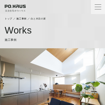
注文住宅ポウハウス
トップ
／
施工事例
／
白と木目の家
Works
施工事例