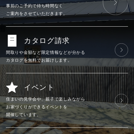
事前のご予約で
待ち時間なく
ご案内をさせて
いただきます。
カタログ請求
間取りや金額など
限定情報などが
分かる
カタログを
無料で
お届けします。
イベント
住まいの見学会や、
親子で楽しみ
ながら
お家づくりが
できる
イベントを
開催しています。