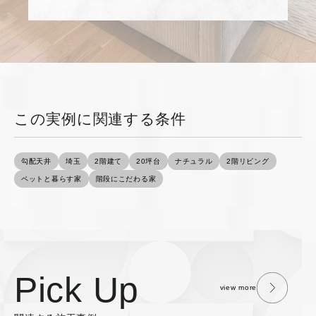
この実例に関連する条件
勾配天井
埼玉
2階建て
20坪台
ナチュラル
2階リビング
ペットと暮らす家
階段にこだわる家
Pick Up
view more