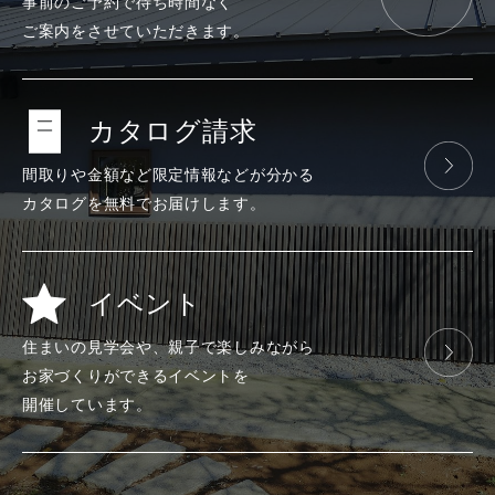
事前のご予約で
待ち時間なく
ご案内をさせて
いただきます。
カタログ請求
間取りや金額など
限定情報などが
分かる
カタログを
無料で
お届けします。
イベント
住まいの見学会や、
親子で楽しみ
ながら
お家づくりが
できる
イベントを
開催しています。