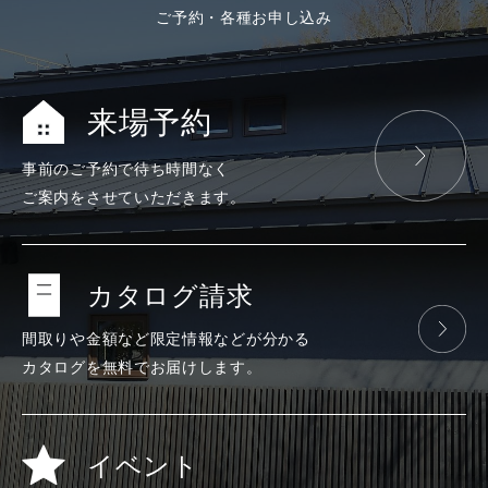
ご予約・各種お申し込み
来場予約
事前のご予約で
待ち時間なく
ご案内をさせて
いただきます。
カタログ請求
間取りや金額など
限定情報などが
分かる
カタログを
無料で
お届けします。
イベント