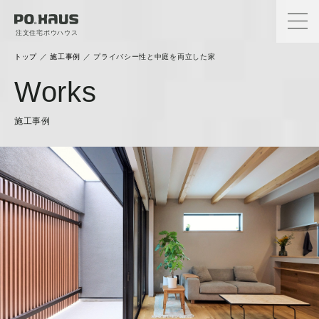
注文住宅ポウハウス
トップ
／
施工事例
／
プライバシー性と中庭を両立した家
Works
施工事例