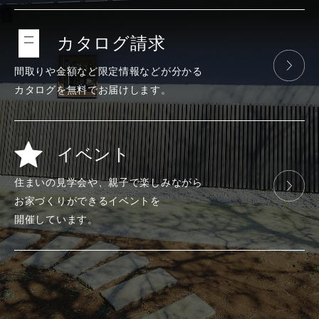
カタログ請求
間取りや金額など
限定情報などが
分かる
カタログを
無料で
お届けします。
イベント
住まいの見学会や、
親子で楽しみ
ながら
お家づくりが
できる
イベントを
開催しています。