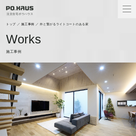
注文住宅ポウハウス
トップ
／
施工事例
／
外と繋がるライトコートのある家
Works
施工事例