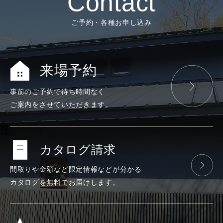
Contact
ご予約・各種お申し込み
来場予約
事前のご予約で
待ち時間なく
ご案内をさせて
いただきます。
カタログ請求
間取りや金額など
限定情報などが
分かる
カタログを
無料で
お届けします。