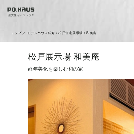
注文住宅ポウハウス
トップ
／
モデルハウス紹介
/ 松戸住宅展示場 / 和美庵
松戸展示場 和美庵
経年美化を楽しむ和の家