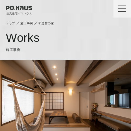
注文住宅ポウハウス
トップ
／
施工事例
／
和造作の家
Works
施工事例