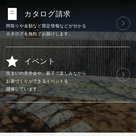
カタログ請求
間取りや金額など
限定情報などが
分かる
カタログを
無料で
お届けします。
イベント
住まいの見学会や、
親子で楽しみ
ながら
お家づくりが
できる
イベントを
開催しています。