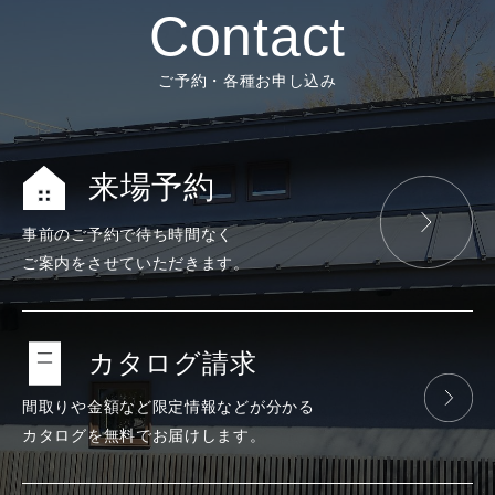
Contact
ご予約・各種お申し込み
来場予約
事前のご予約で
待ち時間なく
ご案内をさせて
いただきます。
カタログ請求
間取りや金額など
限定情報などが
分かる
カタログを
無料で
お届けします。