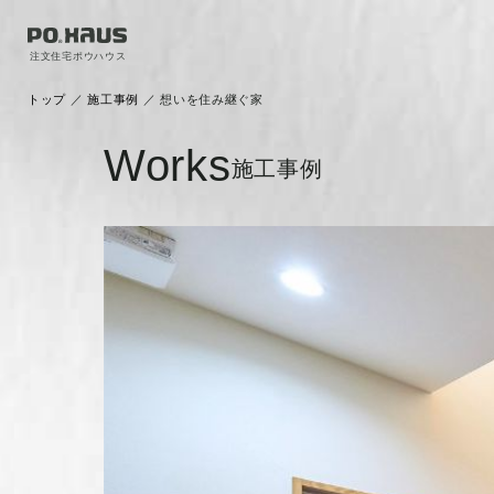
注文住宅ポウハウス
トップ
／
施工事例
／
想いを住み継ぐ家
Works
施工事例