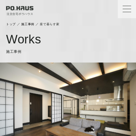
注文住宅ポウハウス
トップ
／
施工事例
／
座で暮らす家
Works
施工事例