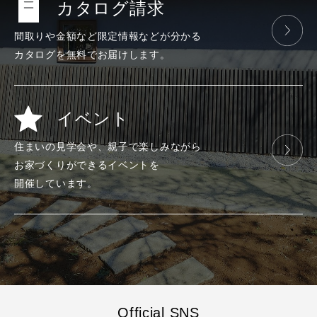
カタログ請求
間取りや金額など
限定情報などが
分かる
カタログを
無料で
お届けします。
イベント
住まいの見学会や、
親子で楽しみ
ながら
お家づくりが
できる
イベントを
開催しています。
Official SNS