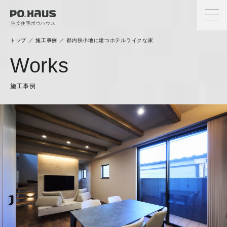
注文住宅ポウハウス
トップ
／
施工事例
／
都内狭小地に建つホテルライクな家
Works
施工事例