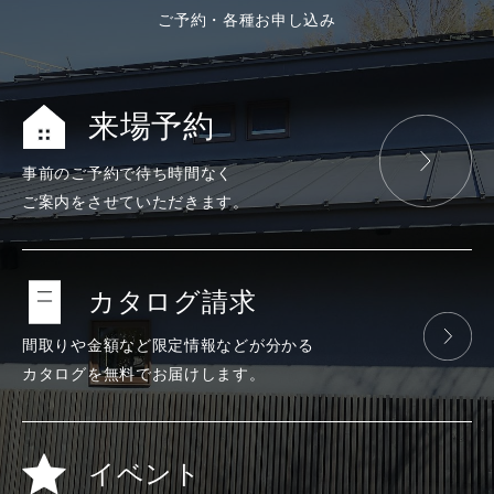
ご予約・各種お申し込み
来場予約
事前のご予約で
待ち時間なく
ご案内をさせて
いただきます。
カタログ請求
間取りや金額など
限定情報などが
分かる
カタログを
無料で
お届けします。
イベント