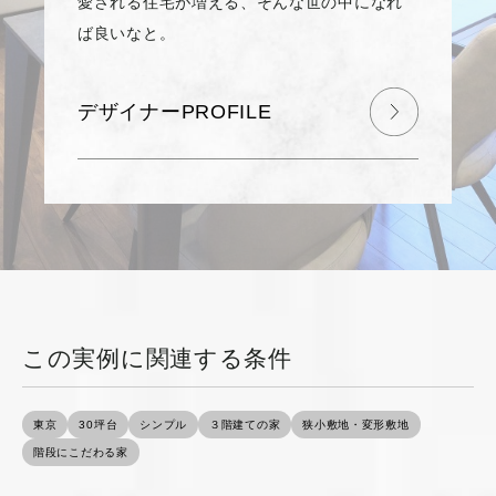
愛される住宅が増える、そんな世の中になれ
ば良いなと。
デザイナーPROFILE
この実例に関連する条件
東京
30坪台
シンプル
３階建ての家
狭小敷地・変形敷地
階段にこだわる家