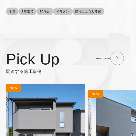
千葉
2階建て
30坪台
和モダン
階段にこだわる家
Pick Up
view more
関連する施工事例
NEW