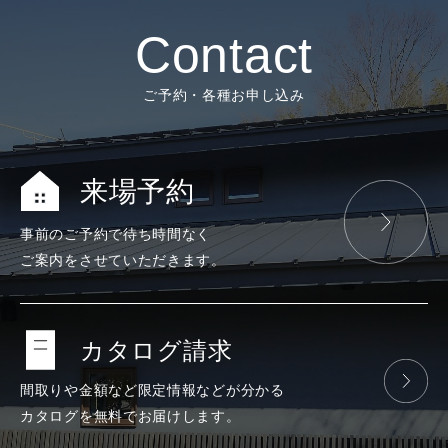
Contact
ご予約・各種お申し込み
来場予約
事前のご予約で
待ち時間なく
ご案内をさせて
いただきます。
カタログ請求
間取りや金額など
限定情報などが
分かる
カタログを
無料で
お届けします。