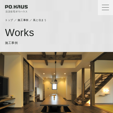
注文住宅ポウハウス
トップ
／
施工事例
／
風と住まう
Works
施工事例