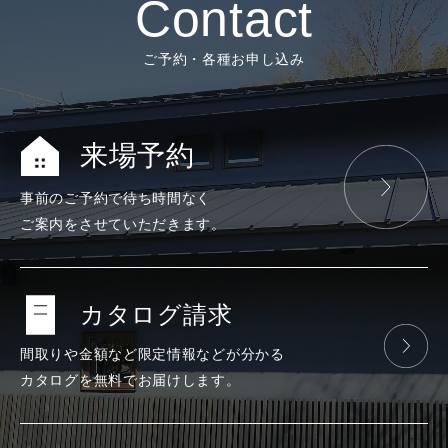
Contact
ご予約・各種お申し込み
来場予約
事前のご予約で
待ち時間なく
ご案内をさせて
いただきます。
カタログ請求
間取りや金額など
限定情報などが
分かる
カタログを
無料で
お届けします。