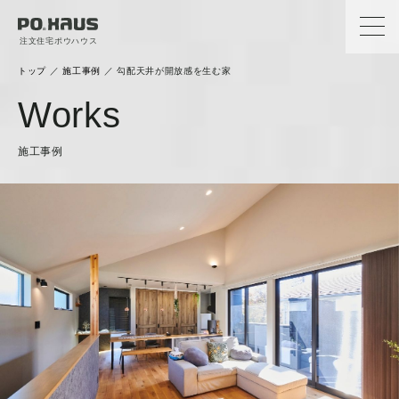
注文住宅ポウハウス
トップ
／
施工事例
／
勾配天井が開放感を生む家
Works
施工事例