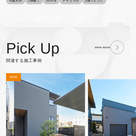
勾配天井
2階建て
20坪台
ナチュラル
2階リビング
Pick Up
view more
関連する施工事例