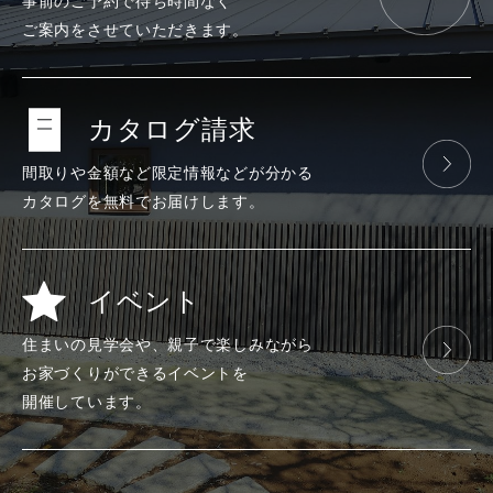
事前のご予約で
待ち時間なく
ご案内をさせて
いただきます。
カタログ請求
間取りや金額など
限定情報などが
分かる
カタログを
無料で
お届けします。
イベント
住まいの見学会や、
親子で楽しみ
ながら
お家づくりが
できる
イベントを
開催しています。