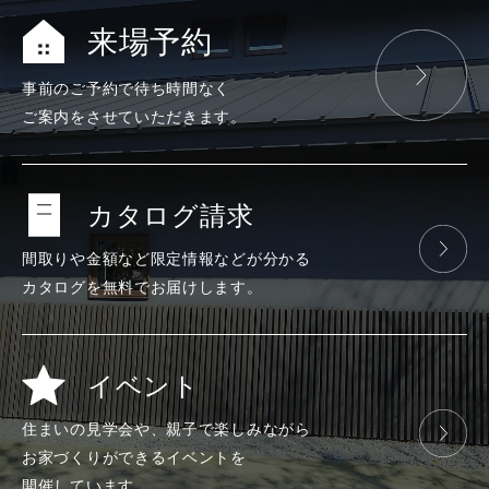
来場予約
事前のご予約で
待ち時間なく
ご案内をさせて
いただきます。
カタログ請求
間取りや金額など
限定情報などが
分かる
カタログを
無料で
お届けします。
イベント
住まいの見学会や、
親子で楽しみ
ながら
お家づくりが
できる
イベントを
開催しています。