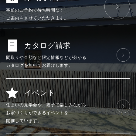
事前のご予約で
待ち時間なく
ご案内をさせて
いただきます。
カタログ請求
間取りや金額など
限定情報などが
分かる
カタログを
無料で
お届けします。
イベント
住まいの見学会や、
親子で楽しみ
ながら
お家づくりが
できる
イベントを
開催しています。