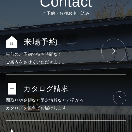
Contact
ご予約・各種お申し込み
来場予約
事前のご予約で
待ち時間なく
ご案内をさせて
いただきます。
カタログ請求
間取りや金額など
限定情報などが
分かる
カタログを
無料で
お届けします。