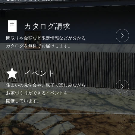
カタログ請求
間取りや金額など
限定情報などが
分かる
カタログを
無料で
お届けします。
イベント
住まいの見学会や、
親子で楽しみ
ながら
お家づくりが
できる
イベントを
開催しています。