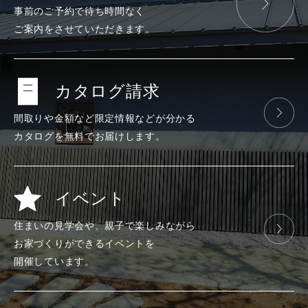
事前のご予約で
待ち時間なく
ご案内をさせて
いただきます。
カタログ請求
間取りや金額など
限定情報などが
分かる
カタログを
無料で
お届けします。
イベント
住まいの見学会や、
親子で楽しみ
ながら
お家づくりが
できる
イベントを
開催しています。