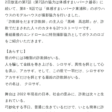
2日放送の第7話（第7話の協力は体感すまいパーク越谷）に
続いて、第8・9話では「体感すまいパーク東浦和」のポウハ
ウスのモデルハウスが撮影協力を行いました。
「詐欺師をだます詐欺師」の主人公『黒崎 高志郎』が、詐
欺でだまされた人々のカタキを討つストーリーです。
番組最後のエンドロールに特別撮影協力としてポラスのロゴ
をご紹介いただきます。
【あらすじ】
世の中には3種類の詐欺師がいる。
人を騙して金銭を巻き上げる、シロサギ。異性を餌として心
を弄ぶ、アカサギ。そして、この世で一羽だけ、シロサギや
アカサギだけを餌とする最凶の詐欺師がいる。
その名は、 クロサギ。
舞台は 2022 年現在の日本。社会の歪みに、詐欺は次々と生
まれている。
巧妙化する手口。普通に生きているだけで、いとも簡単に詐