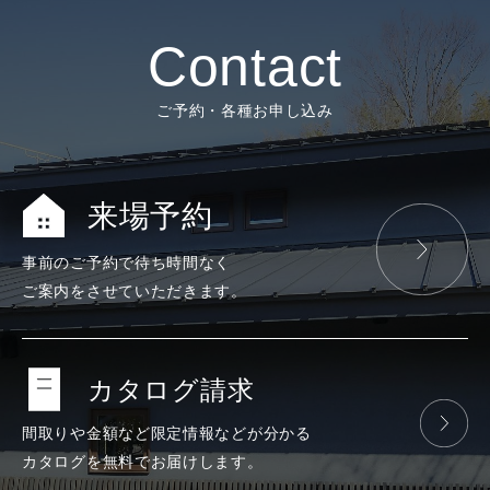
Contact
ご予約・各種お申し込み
来場予約
事前のご予約で
待ち時間なく
ご案内をさせて
いただきます。
カタログ請求
間取りや金額など
限定情報などが
分かる
カタログを
無料で
お届けします。