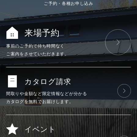
ご予約・各種お申し込み
来場予約
事前のご予約で
待ち時間なく
ご案内をさせて
いただきます。
カタログ請求
間取りや金額など
限定情報などが
分かる
カタログを
無料で
お届けします。
イベント