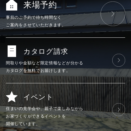
来場予約
事前のご予約で
待ち時間なく
ご案内をさせて
いただきます。
カタログ請求
間取りや金額など
限定情報などが
分かる
カタログを
無料で
お届けします。
イベント
住まいの見学会や、
親子で楽しみ
ながら
お家づくりが
できる
イベントを
開催しています。