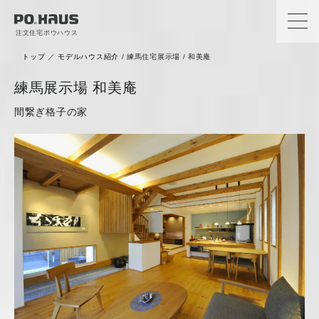
注文住宅ポウハウス
トップ
／
モデルハウス紹介
/ 練馬住宅展示場 / 和美庵
練馬展示場 和美庵
間繋ぎ格子の家