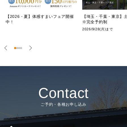
【埼玉・千葉・東京】土地探し相談会
～ゼロから始める注文
※完全予約制
ポウハウスの設計相談
2026/9/28(月)まで
2026/9/28(月)まで 
示場
Contact
ご予約・各種お申し込み