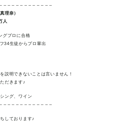
– – – – – – – – – – – – –
藤真理奈）
3万人
ングプロに合格
3ハーフ34生徒からプロ輩出
、を説明できないことは言いません！
ただきます♪
クシング、ワイン
– – – – – – – – – – – – –
ちしております♪