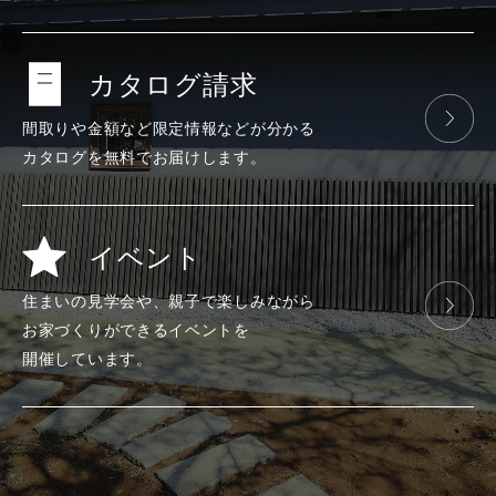
カタログ請求
間取りや金額など
限定情報などが
分かる
カタログを
無料で
お届けします。
イベント
住まいの見学会や、
親子で楽しみ
ながら
お家づくりが
できる
イベントを
開催しています。