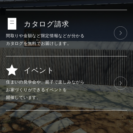
カタログ請求
間取りや金額など
限定情報などが
分かる
カタログを
無料で
お届けします。
イベント
住まいの見学会や、
親子で楽しみ
ながら
お家づくりが
できる
イベントを
開催しています。