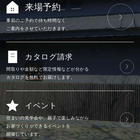
来場予約
事前のご予約で
待ち時間なく
ご案内をさせて
いただきます。
カタログ請求
間取りや金額など
限定情報などが
分かる
カタログを
無料で
お届けします。
イベント
住まいの見学会や、
親子で楽しみ
ながら
お家づくりが
できる
イベントを
開催しています。